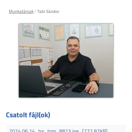
Munkatársak
/
Tabi Sándor
Csatolt fájl(ok)
2024.06.14_trs_tom_8823.jpg
[772,87KB]