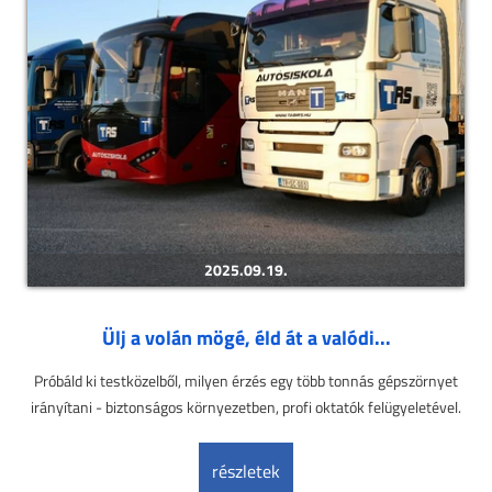
2025.09.19.
Ülj a volán mögé, éld át a valódi...
Próbáld ki testközelből, milyen érzés egy több tonnás gépszörnyet
irányítani - biztonságos környezetben, profi oktatók felügyeletével.
részletek