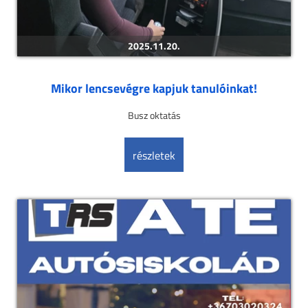
2025.11.20.
Mikor lencsevégre kapjuk tanulóinkat!
Busz oktatás
részletek