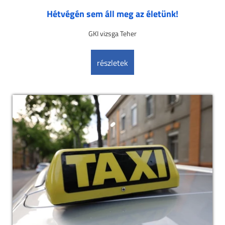
Hétvégén sem áll meg az életünk!
GKI vizsga Teher
részletek