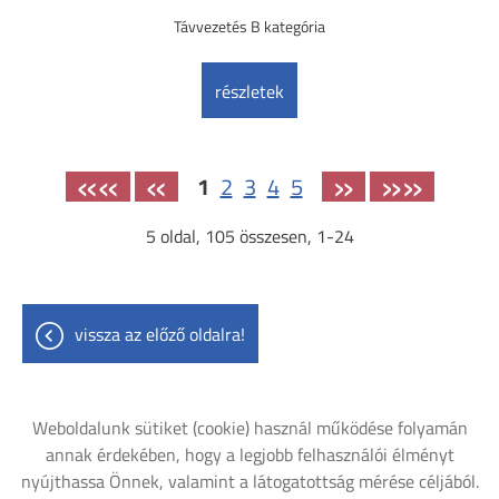
Távvezetés B kategória
részletek
««
«
»
»»
1
2
3
4
5
5
oldal,
105
összesen,
1-24
vissza az előző oldalra!
Weboldalunk sütiket (cookie) használ működése folyamán
annak érdekében, hogy a legjobb felhasználói élményt
nyújthassa Önnek, valamint a látogatottság mérése céljából.
Oldal információk
Adatkezelési tájékoztató