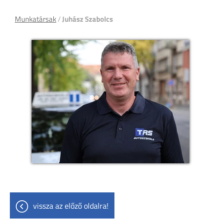
Munkatársak
/
Juhász Szabolcs
vissza az előző oldalra!